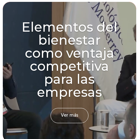
Elementos del
bienestar
como ventaja
competitiva
para las
empresas
Ver más