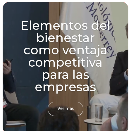
Elementos del
bienestar
como ventaja
competitiva
para las
empresas
Ver más