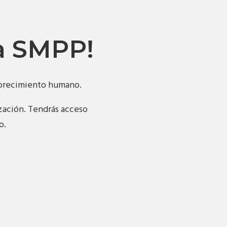
la SMPP!
florecimiento humano.
ización. Tendrás acceso
o.