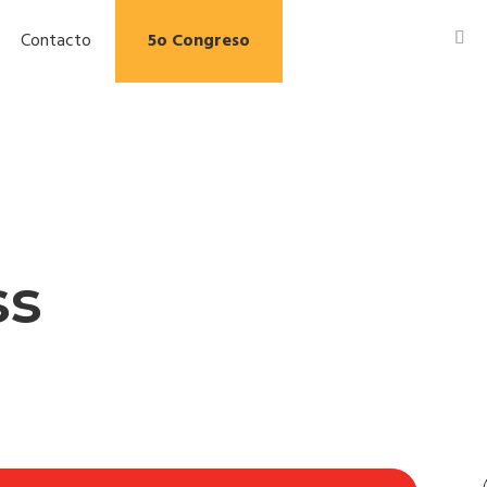
Contacto
5o Congreso
ss