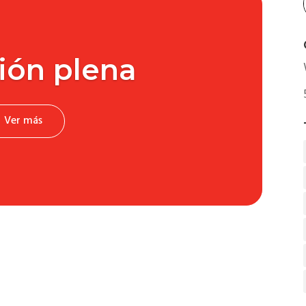
ión plena
Ver más