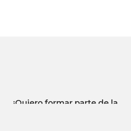
¡Quiero formar parte de la
SMPP!
Inscríbete ahora y forma parte de una comunidad enfocada en