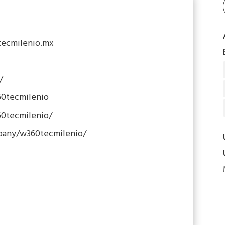
tecmilenio.mx
/
0tecmilenio
0tecmilenio/
pany/w360tecmilenio/