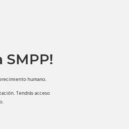
la SMPP!
florecimiento humano.
ización. Tendrás acceso
o.