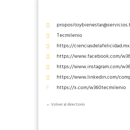
propositoybienestar@servicios.

Tecmilenio

https://cienciasdelafelicidad.mx

https://www.facebook.com/w36

https://www.instagram.com/w36

https://www.linkedin.com/com

https://x.com/w360tecmilenio

← Volver al directorio