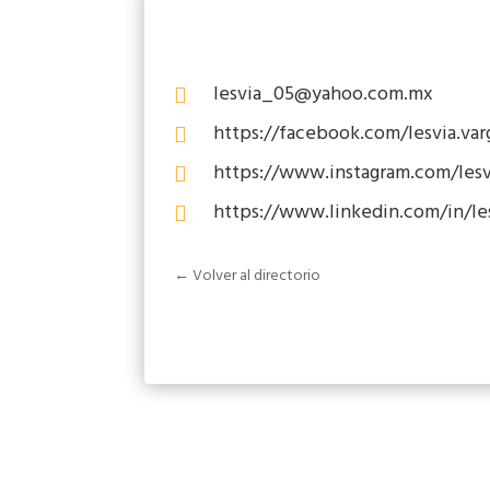
lesvia_05@yahoo.com.mx

https://facebook.com/lesvia.var

https://www.instagram.com/lesv

https://www.linkedin.com/in/le

← Volver al directorio