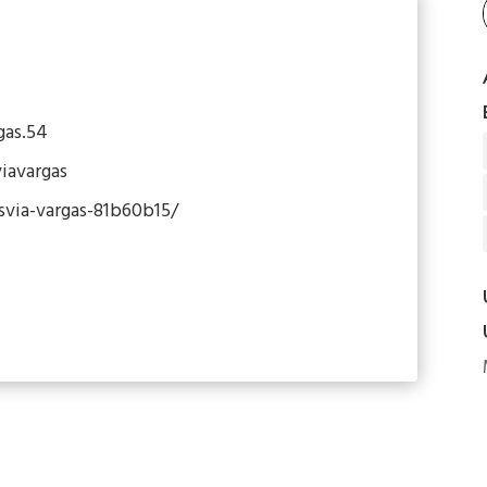
gas.54
iavargas
svia-vargas-81b60b15/