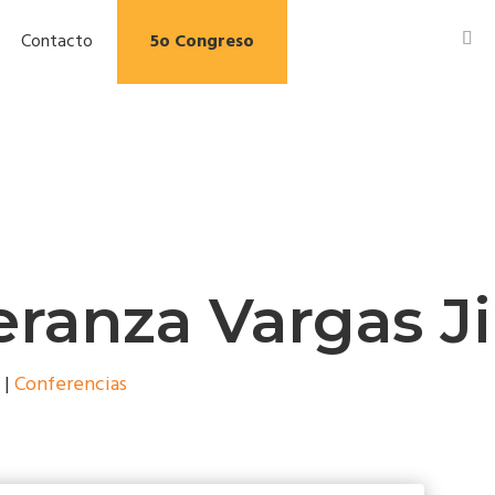
Contacto
5o Congreso
eranza Vargas 
|
Conferencias