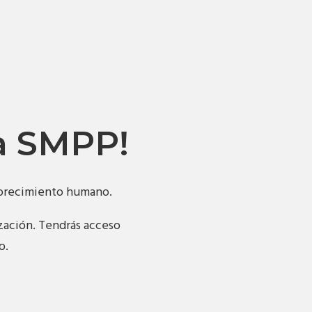
la SMPP!
florecimiento humano.
ización. Tendrás acceso
o.