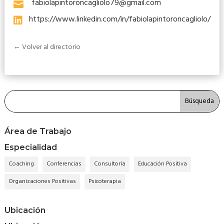
fabiolapintoroncagliolo79@gmail.com

https://www.linkedin.com/in/fabiolapintoroncagliolo/

← Volver al directorio
Área de Trabajo
Especialidad
Coaching
Conferencias
Consultoría
Educación Positiva
Organizaciones Positivas
Psicoterapia
Ubicación